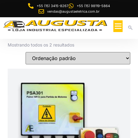
+55 (15) 3415-8267
+55 (15) 98119-5864
vendas@augustaeletrica.com.br
Mostrando todos os 2 resultados