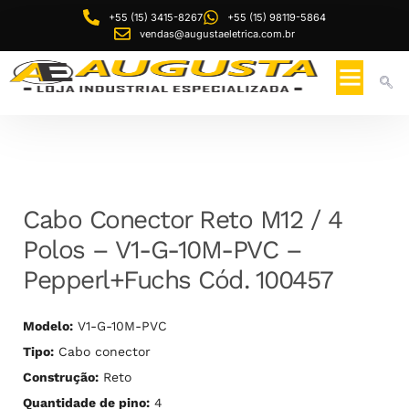
+55 (15) 3415-8267
+55 (15) 98119-5864
vendas@augustaeletrica.com.br
Cabo Conector Reto M12 / 4
Polos – V1-G-10M-PVC –
Pepperl+Fuchs Cód. 100457
Modelo:
V1-G-10M-PVC
Tipo:
Cabo conector
Construção:
Reto
Quantidade de pino:
4