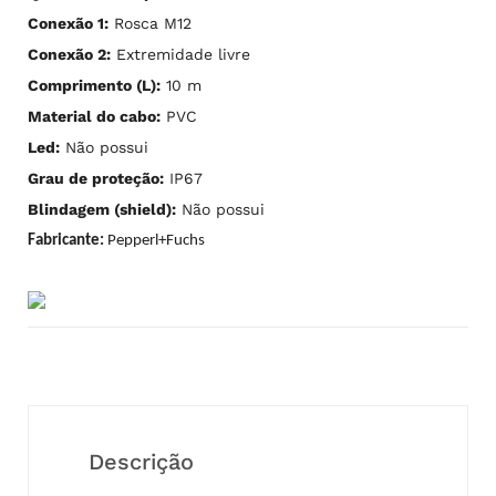
Conexão 1:
Rosca M12
Conexão 2:
Extremidade livre
Comprimento (L):
10 m
Material do cabo:
PVC
Led:
Não possui
Grau de proteção:
IP67
Blindagem (shield):
Não possui
Fabricante:
Pepperl+Fuchs
Descrição