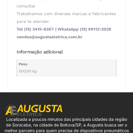
consulta!
Trabalhamos com diversas marcas e fabricantes
para te atender.
Tel (15) 3415-8267 | WhatsApp (15) 99112-2029
vendas@augustaeletrica.com.br
Informação adicional
Peso
000,00 kg
Localizada a poucos minutos das principais cidades da região
de Sorocaba, na cidade de Boituva/SP, a Augusta busca ser o
melhor parceiro para quem precisa de dispositivos pneumáticos