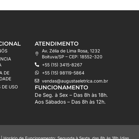
CIONAL
ATENDIMENTO
NÓS
Av. Zélia de Lima Rosa, 1232
Boituva/SP – CEP: 18552-320
ÊNCIA
A
+55 (15) 3415-8267
A DE
+55 (15) 98119-5864
IDADE
vendas@augustaeletrica.com.br
 DE USO
FUNCIONAMENTO
De Seg. à Sex – Das 8h às 18h.
Aos Sábados – Das 8h às 12h.
 Horário de Funcionamento: Segunda à Sexta, das 8h às 18h (dias