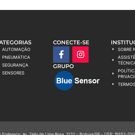
ATEGORIAS
CONECTE-SE
INSTITU
AUTOMAÇÃO
SOBRE 
PNEUMÁTICA
ASSIST
TÉCNIC
SEGURANÇA
GRUPO
POLÍTIC
SENSORES
PRIVAC
TERMOS
ereço: Av. Zélia de Lima Rosa, 1232 – Boituva/SP – CEP: 18552-320 |