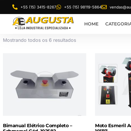
+55 (15) 3415-8267
+55 (15) 98119-5864
vendas@aug
HOME
CATEGORI
Mostrando todos os 6 resultados
Bimanual Elétrico Completo –
Moto Esmeril A