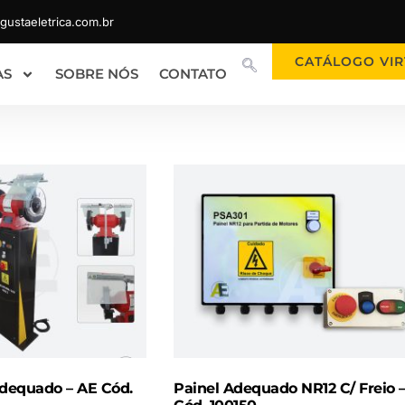
ustaeletrica.com.br
CATÁLOGO VIR
AS
SOBRE NÓS
CONTATO
dequado – AE Cód.
Painel Adequado NR12 C/ Freio 