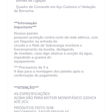
Bornes de Ligação
Quadro de Comando em Aço Carbono c/ Vedação
de Borracha.
***Informação
Importante***
Nossos painéis
possuem proteção contra curto da rede elétrica, com
um Disjuntor na entrada do
circuito e o Rele de Sobrecarga monitora o
funcionamento da bomba, desligando
de imediato, caso algo obstrua a sucção da água,
impedindo a queima do
equipamento.
*** Precisamos de 3 a
4 dias para a montagem dos painéis após a
confirmação do pagamento.
***ATENÇÃO***
AS ESPECIFICAÇÕES
ACIMA SÃO PARA MOTOR MONOFÁSICO 220VCA
ATÉ 2CV.
PRODUTOS FEITO SOB
ENCOMENDA, FAVOR ENVIAR AS