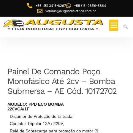
+55 (15) 3415-8267
+55 (15) 98119-5864
vendas@augustaeletrica.com.br
Painel De Comando Poço
Monofásico Até 2cv – Bomba
Submersa – AE Cód. 10172702
MODELO: PPD ECO BOMBA
220VCA/1F
Disjuntor de Proteção de Entrada;
Contator Tripolar 12A / 220V;
Relé de Sobrecarga para proteção do motor (9