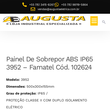
+55 (15) 3415-8267
+55 (15) 98119-5864
vendas@augustaeletrica.com.br
Painel De Sobrepor ABS IP65
3952 – Famatel Cód. 102624
Modelo:
3952
Dimensões:
500x300x155mm
Grau de proteção:
IP65 /
PROTEÇÃO CLASSE II COM DUPLO ISOLAMENTO
ELÉTRICO