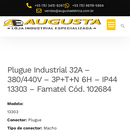
+55 (15) 3415-8267
+55 (15) 98119-5864
vendas@augustaeletrica.com.br
Plugue Industrial 32A –
380/440V – 3P+T+N 6H – IP44
13303 – Famatel Cód. 102684
Modelo:
13303
Conector:
Plugue
Tipo de conector:
Macho