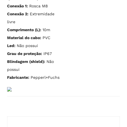
Conexão 1:
Rosca M8
Conexão 2:
Extremidade
livre
Comprimento (L):
10m
Material do cabo:
PVC
Led:
Não possui
Grau de proteção:
IP67
Blindagem (shield):
Não
possui
Fabricante:
Pepperl+Fuchs