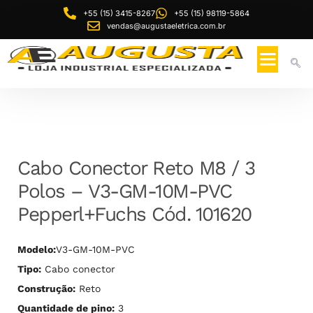
+55 (15) 3415-8267
+55 (15) 98119-5864
vendas@augustaeletrica.com.br
Cabo Conector Reto M8 / 3
Polos – V3-GM-10M-PVC
Pepperl+Fuchs Cód. 101620
Modelo:
V3-GM-10M-PVC
Tipo:
Cabo conector
Construção:
Reto
Quantidade de pino:
3