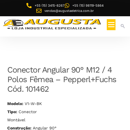
+55 (15) 3415-8267
+55 (15) 98119-5864
vendas@augustaeletrica.com.br
Conector Angular 90° M12 / 4
Polos Fêmea – Pepperl+Fuchs
Cód. 101462
Modelo:
V1-W-BK
Tipo:
Conector
Montável
Construção:
Angular 90°