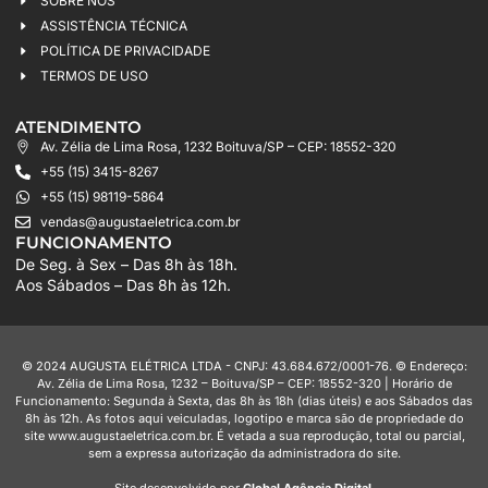
SOBRE NÓS
ASSISTÊNCIA TÉCNICA
POLÍTICA DE PRIVACIDADE
TERMOS DE USO
ATENDIMENTO
Av. Zélia de Lima Rosa, 1232 Boituva/SP – CEP: 18552-320
+55 (15) 3415-8267
+55 (15) 98119-5864
vendas@augustaeletrica.com.br
FUNCIONAMENTO
De Seg. à Sex – Das 8h às 18h.
Aos Sábados – Das 8h às 12h.
© 2024 AUGUSTA ELÉTRICA LTDA - CNPJ: 43.684.672/0001-76. © Endereço:
Av. Zélia de Lima Rosa, 1232 – Boituva/SP – CEP: 18552-320 | Horário de
Funcionamento: Segunda à Sexta, das 8h às 18h (dias úteis) e aos Sábados das
8h às 12h. As fotos aqui veiculadas, logotipo e marca são de propriedade do
site www.augustaeletrica.com.br. É vetada a sua reprodução, total ou parcial,
sem a expressa autorização da administradora do site.
Site desenvolvido por
Global Agência Digital
.