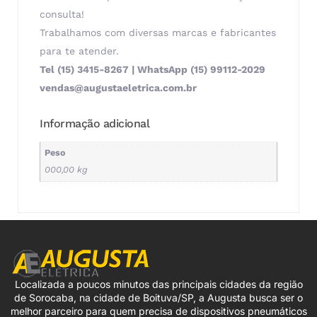
consulta!
Trabalhamos com diversas marcas e fabricantes
para te atender.
Tel (15) 3415-8267 | WhatsApp (15) 99112-2029
vendas@augustaeletrica.com.br
Informação adicional
Peso
000,00 kg
Localizada a poucos minutos das principais cidades da região
de Sorocaba, na cidade de Boituva/SP, a Augusta busca ser o
melhor parceiro para quem precisa de dispositivos pneumáticos