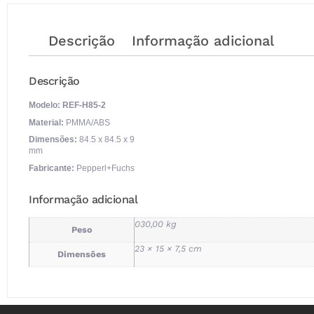
Descrição
Informação adicional
Descrição
Modelo: REF-H85-2
Material:
PMMA/ABS
Dimensões:
84.5 x 84.5 x 9
mm
Fabricante:
Pepperl+Fuchs
Informação adicional
030,00 kg
Peso
23 × 15 × 7,5 cm
Dimensões