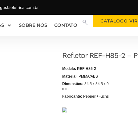
ustaeletrica.com.br
CATÁLOGO VIR
AS
SOBRE NÓS
CONTATO
Refletor REF-H85-2 – 
Modelo: REF-H85-2
Material:
PMMA/ABS
Dimensões:
84.5 x 84.5 x 9
mm
Fabricante:
Pepperl+Fuchs