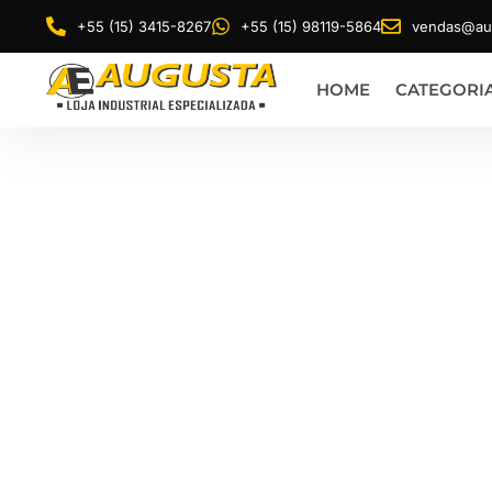
+55 (15) 3415-8267
+55 (15) 98119-5864
vendas@aug
HOME
CATEGORI