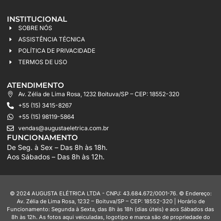
INSTITUCIONAL
SOBRE NÓS
ASSISTÊNCIA TÉCNICA
POLÍTICA DE PRIVACIDADE
TERMOS DE USO
ATENDIMENTO
Av. Zélia de Lima Rosa, 1232 Boituva/SP – CEP: 18552-320
+55 (15) 3415-8267
+55 (15) 98119-5864
vendas@augustaeletrica.com.br
FUNCIONAMENTO
De Seg. à Sex – Das 8h às 18h.
Aos Sábados – Das 8h às 12h.
© 2024 AUGUSTA ELÉTRICA LTDA - CNPJ: 43.684.672/0001-76. © Endereço:
Av. Zélia de Lima Rosa, 1232 – Boituva/SP – CEP: 18552-320 | Horário de
Funcionamento: Segunda à Sexta, das 8h às 18h (dias úteis) e aos Sábados das
8h às 12h. As fotos aqui veiculadas, logotipo e marca são de propriedade do