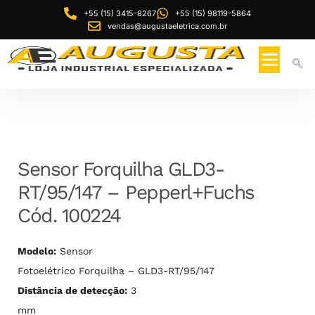
+55 (15) 3415-8267
+55 (15) 98119-5864
vendas@augustaeletrica.com.br
Sensor Forquilha GLD3-
RT/95/147 – Pepperl+Fuchs
Cód. 100224
Modelo:
Sensor
Fotoelétrico Forquilha – GLD3-RT/95/147
Distância de detecção:
3
mm