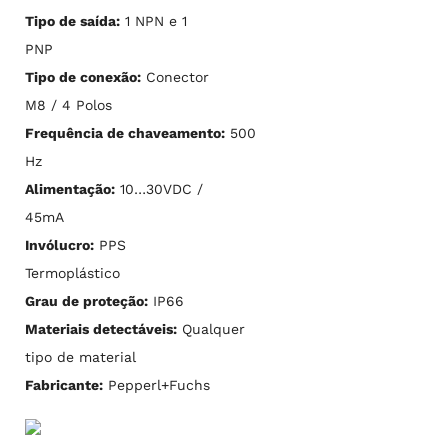
Tipo de saída:
1 NPN e 1
PNP
Tipo de conexão:
Conector
M8 / 4 Polos
Frequência de chaveamento:
500
Hz
Alimentação:
10…30VDC /
45mA
Invólucro:
PPS
Termoplástico
Grau de proteção:
IP66
Materiais detectáveis:
Qualquer
tipo de material
Fabricante:
Pepperl+Fuchs