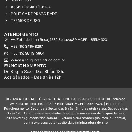
SOBRE NÓS
ASSISTÊNCIA TÉCNICA
POLÍTICA DE PRIVACIDADE
TERMOS DE USO
ATENDIMENTO
Av. Zélia de Lima Rosa, 1232 Boituva/SP – CEP: 18552-320
+55 (15) 3415-8267
+55 (15) 98119-5864
vendas@augustaeletrica.com.br
FUNCIONAMENTO
De Seg. à Sex – Das 8h às 18h.
Aos Sábados – Das 8h às 12h.
© 2024 AUGUSTA ELÉTRICA LTDA - CNPJ: 43.684.672/0001-76. © Endereço:
Av. Zélia de Lima Rosa, 1232 – Boituva/SP – CEP: 18552-320 | Horário de
Funcionamento: Segunda à Sexta, das 8h às 18h (dias úteis) e aos Sábados das
8h às 12h. As fotos aqui veiculadas, logotipo e marca são de propriedade do
site www.augustaeletrica.com.br. É vetada a sua reprodução, total ou parcial,
sem a expressa autorização da administradora do site.
Site desenvolvido por
Global Agência Digital
.