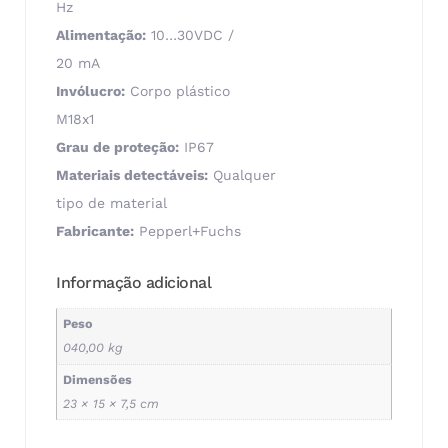
Hz
Alimentação:
10…30VDC /
20 mA
Invólucro:
Corpo plástico
M18x1
Grau de proteção:
IP67
Materiais detectáveis:
Qualquer
tipo de material
Fabricante:
Pepperl+Fuchs
Informação adicional
Peso
040,00 kg
Dimensões
23 × 15 × 7,5 cm