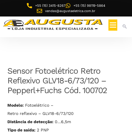
+55 (15) 3415-8267
+55 (15) 98119-5864
vendas@augustaeletrica.com.br
Sensor Fotoelétrico Retro
Reflexivo GLV18-6/73/120 –
Pepperl+Fuchs Cód. 100702
Modelo:
Fotoelétrico –
Retro reflexivo – GLV18-6/73/120
Distância de detecção:
0…6,5m
Tipo de saída:
2 PNP