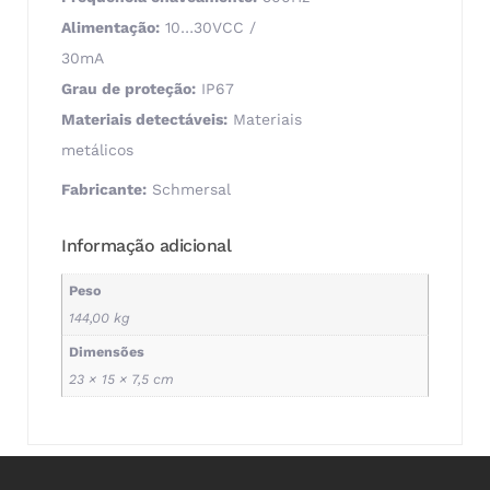
Alimentação:
10…30VCC /
30mA
Grau de proteção:
IP67
Materiais detectáveis:
Materiais
metálicos
Fabricante:
Schmersal
Informação adicional
Peso
144,00 kg
Dimensões
23 × 15 × 7,5 cm