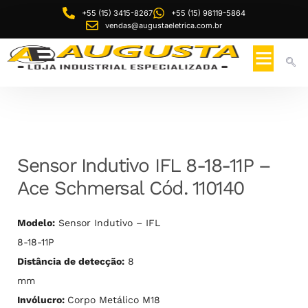
+55 (15) 3415-8267
+55 (15) 98119-5864
vendas@augustaeletrica.com.br
Sensor Indutivo IFL 8-18-11P –
Ace Schmersal Cód. 110140
Modelo:
Sensor Indutivo – IFL
8-18-11P
Distância de detecção:
8
mm
Invólucro:
Corpo Metálico M18