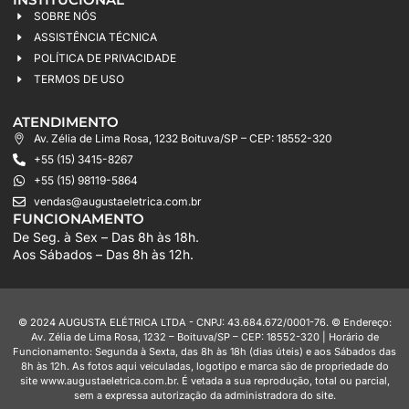
SOBRE NÓS
ASSISTÊNCIA TÉCNICA
POLÍTICA DE PRIVACIDADE
TERMOS DE USO
ATENDIMENTO
Av. Zélia de Lima Rosa, 1232 Boituva/SP – CEP: 18552-320
+55 (15) 3415-8267
+55 (15) 98119-5864
vendas@augustaeletrica.com.br
FUNCIONAMENTO
De Seg. à Sex – Das 8h às 18h.
Aos Sábados – Das 8h às 12h.
© 2024 AUGUSTA ELÉTRICA LTDA - CNPJ: 43.684.672/0001-76. © Endereço:
Av. Zélia de Lima Rosa, 1232 – Boituva/SP – CEP: 18552-320 | Horário de
Funcionamento: Segunda à Sexta, das 8h às 18h (dias úteis) e aos Sábados das
8h às 12h. As fotos aqui veiculadas, logotipo e marca são de propriedade do
site www.augustaeletrica.com.br. É vetada a sua reprodução, total ou parcial,
sem a expressa autorização da administradora do site.