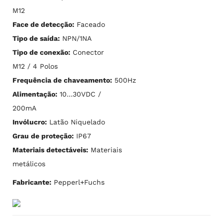
M12
Face de detecção:
Faceado
Tipo de saída:
NPN/1NA
Tipo de conexão:
Conector
M12 / 4 Polos
Frequência de chaveamento:
500Hz
Alimentação:
10…30VDC /
200mA
Invólucro:
Latão Niquelado
Grau de proteção:
IP67
Materiais detectáveis:
Materiais
metálicos
Fabricante:
Pepperl+Fuchs