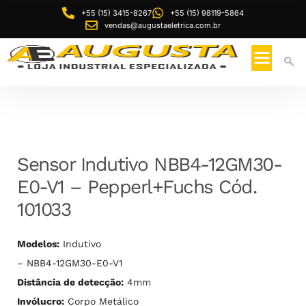
+55 (15) 3415-8267
+55 (15) 98119-5864
vendas@augustaeletrica.com.br
Sensor Indutivo NBB4-12GM30-
E0-V1 – Pepperl+Fuchs Cód.
101033
Modelos:
Indutivo
– NBB4-12GM30-E0-V1
Distância de detecção:
4mm
Invólucro:
Corpo Metálico