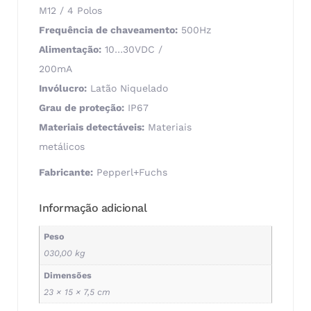
M12 / 4 Polos
Frequência de chaveamento:
500Hz
Alimentação:
10…30VDC /
200mA
Invólucro:
Latão Niquelado
Grau de proteção:
IP67
Materiais detectáveis:
Materiais
metálicos
Fabricante:
Pepperl+Fuchs
Informação adicional
Peso
030,00 kg
Dimensões
23 × 15 × 7,5 cm